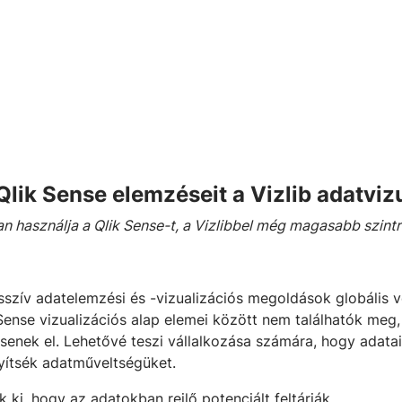
a Qlik Sense elemzéseit a Vizlib adatvi
an használja a Qlik Sense-t, a Vizlibbel még magasabb szint
szív adatelemzési és -vizualizációs megoldások globális ve
 Sense vizualizációs alap elemei között nem találhatók meg,
nek el. Lehetővé teszi vállalkozása számára, hogy adataik
lyítsék adatműveltségüket.
k ki, hogy az adatokban rejlő potenciált feltárják.