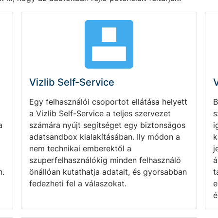
Vizlib Self-Service
V
Egy felhasználói csoportot ellátása helyett
B
a Vizlib Self-Service a teljes szervezet
s
a
számára nyújt segítséget egy biztonságos
i
adatsandbox kialakításában. Ily módon a
k
nem technikai emberektől a
j
szuperfelhasználókig minden felhasználó
á
n.
önállóan kutathatja adatait, és gyorsabban
t
fedezheti fel a válaszokat.
e
é