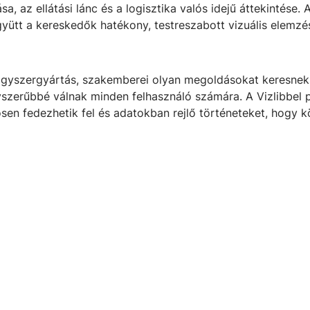
 az ellátási lánc és a logisztika valós idejű áttekintése. 
együtt a kereskedők hatékony, testreszabott vizuális elemzé
ógyszergyártás, szakemberei olyan megoldásokat keresnek,
szerűbbé válnak minden felhasználó számára. A Vizlibbel p
ösen fedezhetik fel és adatokban rejlő történeteket, hogy 