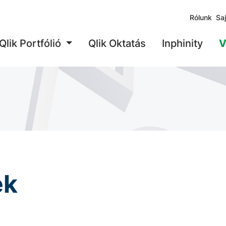
Rólunk
Sa
Qlik Portfólió
Qlik Oktatás
Inphinity
V
ek