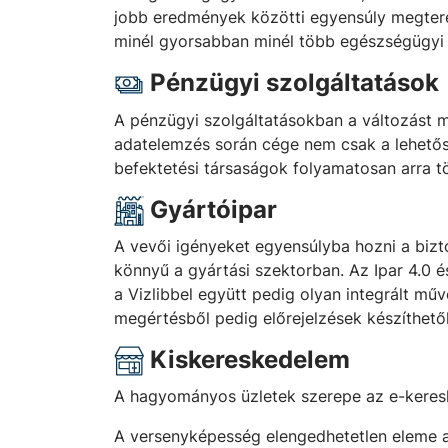
jobb eredmények közötti egyensúly megterem
minél gyorsabban minél több egészségügyi 
Pénzügyi szolgáltatások
A pénzügyi szolgáltatásokban a változást mi
adatelemzés során cége nem csak a lehetőség
befektetési társaságok folyamatosan arra 
Gyártóipar
A vevői igényeket egyensúlyba hozni a bizt
könnyű a gyártási szektorban. Az Ipar 4.0 
a Vizlibbel együtt pedig olyan integrált 
megértésből pedig előrejelzések készíthető
Kiskereskedelem
A hagyományos üzletek szerepe az e-keresk
A versenyképesség elengedhetetlen eleme a