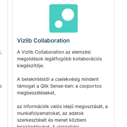
Vizlib Collaboration
,
A Vizlib Collaboration az elemzési
megoldások legátfogóbb kollaborációs
kiegészítője.
A betekintéstől a cselekvésig mindent
b
támogat a Qlik Sense-ben: a csoportos
megbeszéléseket,
az információk valós idejű megosztását, a
munkafolyamatokat, az adatok
szerkesztését és menet közbeni
hozzáadásukat. A visszaírási