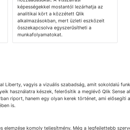
képességekkel mostantól lezárhatja az
analitikai kört a közzétett Qlik
alkalmazásokban, mert üzleti eszközeit
összekapcsolva egyszerűsítheti a
munkafolyamatokat.
al Liberty, vagyis a vizuális szabadság, amit sokoldalú funkc
eik használatra készek, felerősítik a meglévő Qlik Sense 
an riport, hanem egy olyan kerek történet, ami elősegíti a
ben is.
 elemzése komoly teljesítmény. Még a legfejlettebb szerve