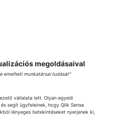
zualizációs megoldásaival
re emelheti munkatársai tudását"
zető vállalata lett. Olyan egyedi
 és segít ügyfeleinek, hogy Qlik Sense
ból lényeges betekintéseket nyerjenek ki,