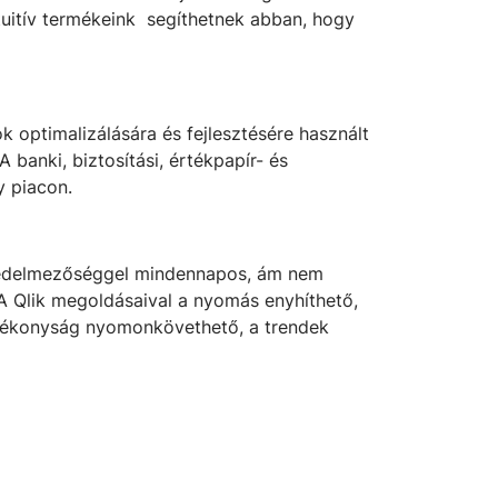
tuitív termékeink segíthetnek abban, hogy
 optimalizálására és fejlesztésére használt
banki, biztosítási, értékpapír- és
y piacon.
 jövedelmezőséggel mindennapos, ám nem
 A Qlik megoldásaival a nyomás enyhíthető,
hatékonyság nyomonkövethető, a trendek