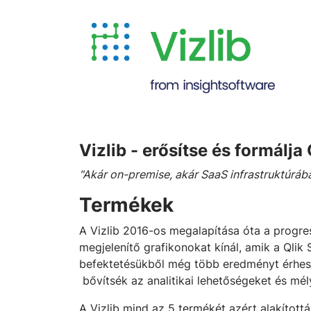
Vizlib - erősítse és formálj
"Akár on-premise, akár SaaS infrastruktúráb
Termékek
A Vizlib 2016-os megalapítása óta a progres
megjelenítő grafikonokat kínál, amik a Qlik
befektetésükből még több eredményt érhesse
bővítsék az analitikai lehetőségeket és mé
A Vizlib mind az 5 termékét azért alakítottá