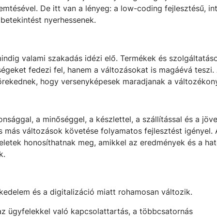
tésével. De itt van a lényeg: a low-coding fejlesztésű, in
betekintést nyerhessenek.
ndig valami szakadás idézi elő. Termékek és szolgáltatások
eket fedezi fel, hanem a változásokat is magáévá teszi. A 
törekednek, hogy versenyképesek maradjanak a változékon
onsággal, a minőséggel, a készlettel, a szállítással és a
és más változások követése folyamatos fejlesztést igényel.
műveletek honosíthatnak meg, amikkel az eredmények és a 
k.
edelem és a digitalizáció miatt rohamosan változik.
z ügyfelekkel való kapcsolattartás, a többcsatornás