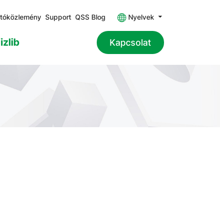
jtóközlemény
Support
QSS Blog
Nyelvek
izlib
Kapcsolat